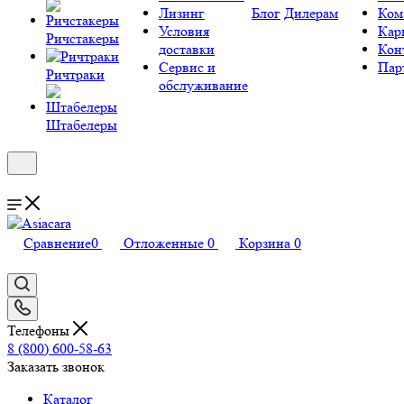
Лизинг
Блог
Дилерам
Ком
Условия
Кар
Ричстакеры
доставки
Кон
Сервис и
Пар
Ричтраки
обслуживание
Штабелеры
Сравнение
0
Отложенные
0
Корзина
0
Телефоны
8 (800) 600-58-63
Заказать звонок
Каталог