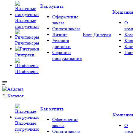
Как купить
Компания
Оформление
Вилочные
заказа
О
погрузчики
Оплата заказа
ком
Лизинг
Блог
Дилерам
Ком
Условия
Кар
Ричстакеры
доставки
Кон
Сервис и
Пар
Ричтраки
обслуживание
Штабелеры
Каталог
Как купить
Компания
Оформление
Вилочные
заказа
О
погрузчики
Оплата заказа
ком