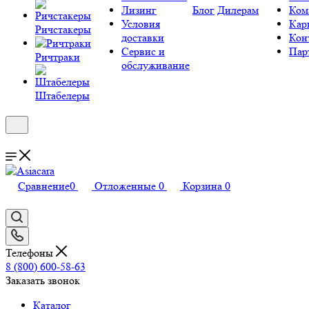
Лизинг
Блог
Дилерам
Ком
Условия
Кар
Ричстакеры
доставки
Кон
Сервис и
Пар
Ричтраки
обслуживание
Штабелеры
Сравнение
0
Отложенные
0
Корзина
0
Телефоны
8 (800) 600-58-63
Заказать звонок
Каталог