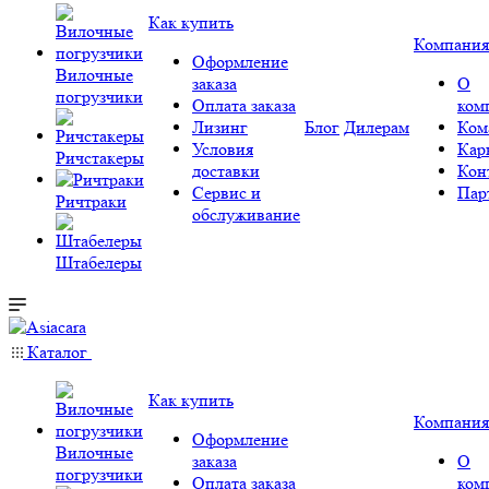
Как купить
Компания
Оформление
Вилочные
заказа
О
погрузчики
Оплата заказа
ком
Лизинг
Блог
Дилерам
Ком
Условия
Кар
Ричстакеры
доставки
Кон
Сервис и
Пар
Ричтраки
обслуживание
Штабелеры
Каталог
Как купить
Компания
Оформление
Вилочные
заказа
О
погрузчики
Оплата заказа
ком