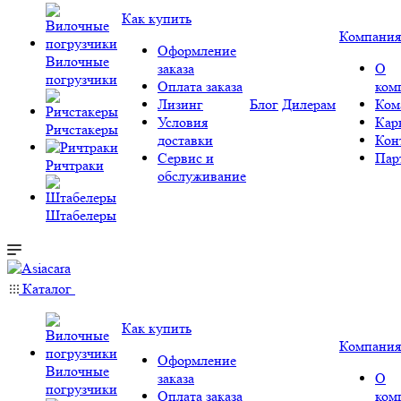
Как купить
Компания
Оформление
Вилочные
заказа
О
погрузчики
Оплата заказа
ком
Лизинг
Блог
Дилерам
Ком
Условия
Кар
Ричстакеры
доставки
Кон
Сервис и
Пар
Ричтраки
обслуживание
Штабелеры
Каталог
Как купить
Компания
Оформление
Вилочные
заказа
О
погрузчики
Оплата заказа
ком