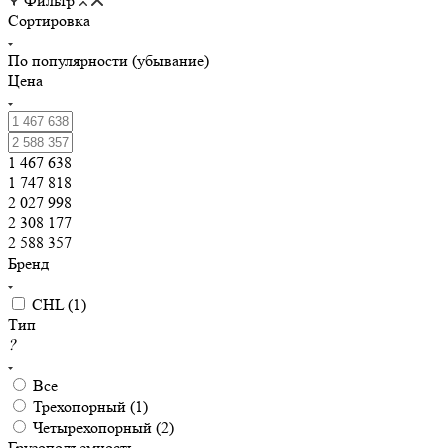
Фильтр
Сортировка
По популярности (убывание)
Цена
1 467 638
1 747 818
2 027 998
2 308 177
2 588 357
Бренд
CHL (
1
)
Тип
?
Все
Трехопорный (
1
)
Четырехопорный (
2
)
Грузоподъемность