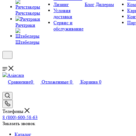
Лизинг
Блог
Дилерам
Ком
Условия
Кар
Ричстакеры
доставки
Кон
Сервис и
Пар
Ричтраки
обслуживание
Штабелеры
Сравнение
0
Отложенные
0
Корзина
0
Телефоны
8 (800) 600-58-63
Заказать звонок
Каталог